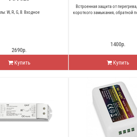
Встроенная защита от перегрева,
ы: W, R, G, B. Входное
короткого замыкания, обратной п
1400р.
2690р.
Купить
Купить