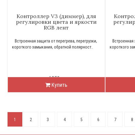
Контроллер V3 (диммер), для
Контрол
регулировки цвета и яркости
регулир
RGB лент
Встроенная защита от перегрева, перегрузки,
Встроенная з
короткого замыкания, обратной полярност..
короткого за
1850р.
Купить
1
2
3
4
5
6
7
8