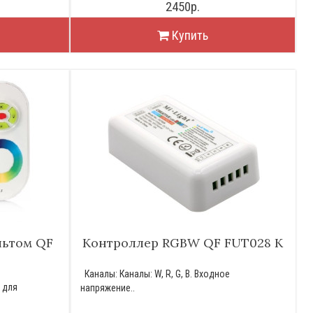
2450р.
Купить
льтом QF
Контроллер RGBW QF FUT028 K
Каналы: Каналы: W, R, G, B. Входное
 для
напряжение..