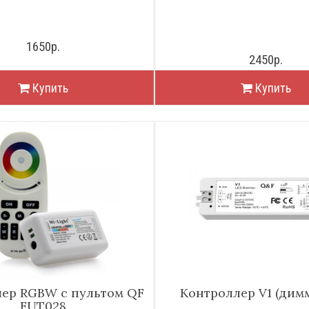
1650р.
2450р.
Купить
Купить
ер RGBW с пультом QF
Контроллер V1 (димм
FUT028