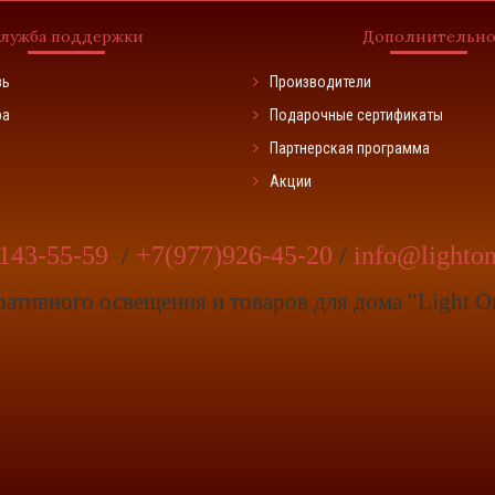
лужба поддержки
Дополнительн
зь
Производители
ра
Подарочные сертификаты
Партнерская программа
Акции
143-55-59
/
+7(977)926-45-20
/
info@lighton
ративного освещения и товаров для дома "Light 