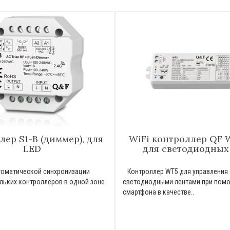
ер S1-B (диммер), для
WiFi контроллер QF W
LED
для светодиодных
оматической синхронизации
Контроллер WT5 для управления
льких контроллеров в одной зоне
светодиодными лентами при пом
смартфона в качестве..