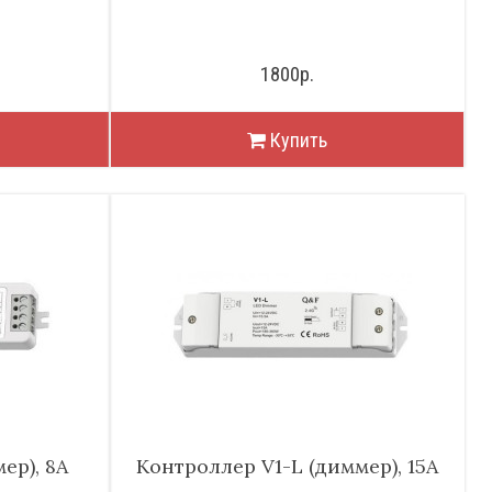
1800р.
Купить
ер), 8А
Контроллер V1-L (диммер), 15А