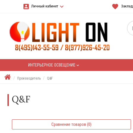
account_box
keyboard_arrow_down
favorite
Личный кабинет
Закладк
ИНТЕРЬЕРНОЕ ОСВЕЩЕНИЕ
keyboard_arrow_down
Производитель
Q&F
Q&F
Сравнение товаров (0)