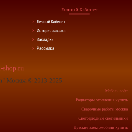
о
Личный Кабинет
Личный Кабинет
История заказов
Закладки
Рассылка
-shop.ru
On" Москва © 2013-2025
Мебель лофт
Радиаторы отопления купить
Сварочные работы москва
Светодиодные светильники
Детские электомобили купить