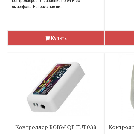
контроллеров. Управление по Wi-Fi со
смартфона. Напряжение пи..
4450р.
Купить
Контроллер RGBW QF FUT038
Контролл