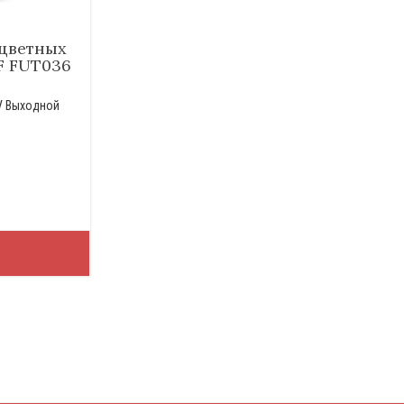
оцветных
F FUT036
V Выходной