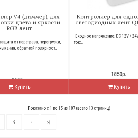
лер V4 (диммер), для
Контроллер для одн
овки цвета и яркости
светодиодных лент Q
RGB лент
Входное напряжение: DC 12V / 24
ащита от перегрева, перегрузки,
ток:..
мыкания, обратной полярност..
1850р.
2600р.
Купить
Купить
Показано с 1 по 15 из 187 (всего 13 страниц)
9
>
>|