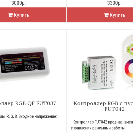
3000р.
3300р.
Купить
Купить
ллер RGB QF FUT037
Контроллер RGB с пу
FUT042
ы: R, G, B. Входное напряжение: ..
Контроллер FUT042 предназначен
управления режимами работы ..