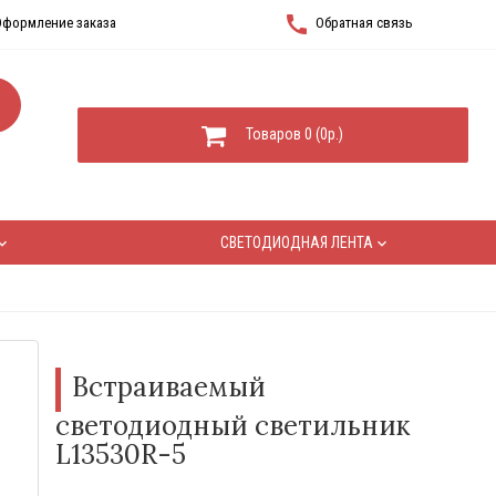
call
Оформление заказа
Обратная связь
Товаров 0 (0р.)
СВЕТОДИОДНАЯ ЛЕНТА
rd_arrow_down
keyboard_arrow_down
Встраиваемый
светодиодный светильник
L13530R-5