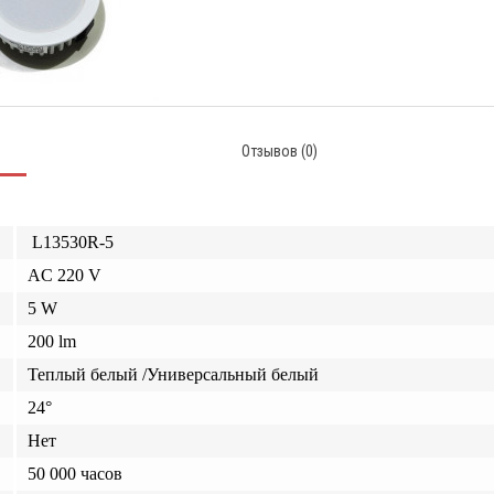
Отзывов (0)
L13530R-5
AC 220 V
5 W
20
0
lm
Теплый белый
/
Универсальный белый
24°
Нет
50 000 часов