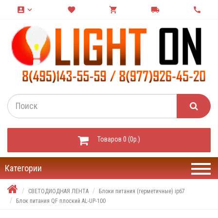
account_box
keyboard_arrow_down
favorite
shopping_cart
local_shipping
call
Товаров 0 (0р.)
Категории
СВЕТОДИОДНАЯ ЛЕНТА
Блоки питания (герметичные) ip67
Блок питания QF плоский AL-UP-100