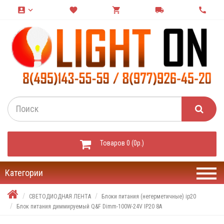
account_box
keyboard_arrow_down
favorite
shopping_cart
local_shipping
call
Товаров 0 (0р.)
Категории
СВЕТОДИОДНАЯ ЛЕНТА
Блоки питания (негерметичные) ip20
Блок питания диммируемый Q&F Dimm-100W-24V IP20 8A