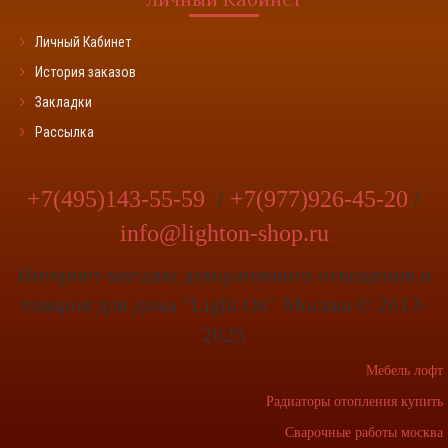
Личный Кабинет
История заказов
Закладки
Рассылка
+7(495)143-55-59
/
+7(977)926-45-20
/
info@lighton-shop.ru
Интернет-магазин декоративного освещения и
товаров для дома "Light On" Москва © 2013-
2025
Мебель лофт
Радиаторы отопления купить
Сварочные работы москва