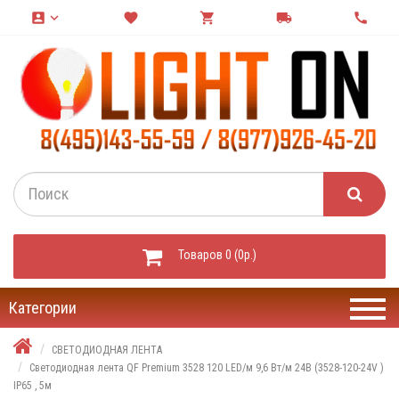
account_box
keyboard_arrow_down
favorite
shopping_cart
local_shipping
call
Товаров 0 (0р.)
Категории
СВЕТОДИОДНАЯ ЛЕНТА
Светодиодная лента QF Premium 3528 120 LED/м 9,6 Вт/м 24В (3528-120-24V )
IP65 , 5м