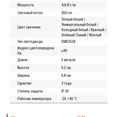
Мощность
4,8 Вт/м
Световой поток
360 Lm
Теплый белый /
Универсальный белый /
Цвет свечения
Холодный белый / Красный /
Зелёный /Синий / Жёлтый
Тип светодиода
SMD3528
Индекс цветопередачи
≥90
Ra
Длина
5 метров
Высота
0,2 см
Ширина
0,8 см
Гарантия
3 года
Степень защиты
IP 20
Рабочая температура
-20..+45 ̊ С