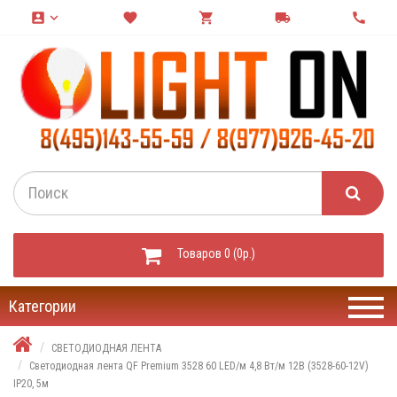
account_box
keyboard_arrow_down
favorite
shopping_cart
local_shipping
call
Товаров 0 (0р.)
Категории
СВЕТОДИОДНАЯ ЛЕНТА
Светодиодная лента QF Premium 3528 60 LED/м 4,8 Вт/м 12В (3528-60-12V)
IP20, 5м